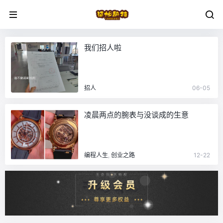
我们招人啦
招人
06-05
凌晨两点的腕表与没谈成的生意
编程人生
,
创业之路
12-22