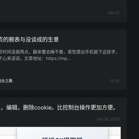
08-07
点的腕表与没谈成的生意
京时间凌晨两点，翻来覆去睡不着，索性摸出手机敲下这些字，
心来读读。文章地址：https://mp...
创业之路
12-22
，编辑，删除cookie。比控制台操作更加方便。
July 26, 2025