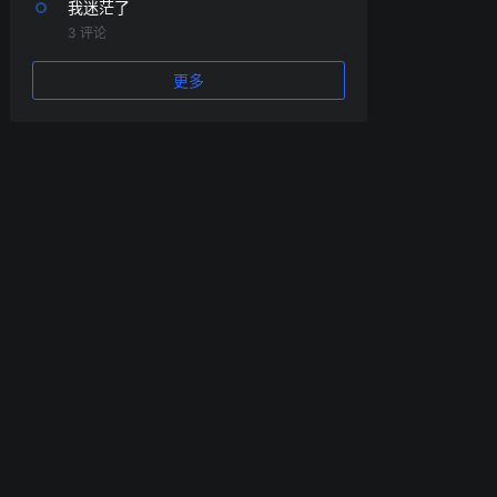
我迷茫了
3 评论
更多