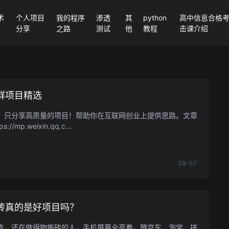
术
个人项目
我的程序
渗透
其
python
高中信息合格考P
分享
之路
测试
他
教程
击课介绍
群项目精选
，只分享高质量的项目！帮助你在互联网创业上提供思路。文章
://mp.weixin.qq.c...
08-07
砖真的是好项目吗？
点，还在做得物搬砖的人，手机屏幕全亮着。蹲京东、淘宝、拼