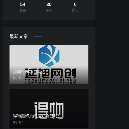
54
30
6
文章
评论
栏目
最新文章
延旭社群项目精选
08-07
得物搬砖真的是好项目吗？
08-07