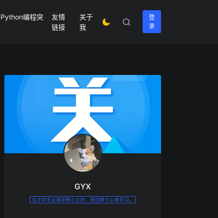
ython编程突
友情
关于
登
录
链接
我
GYX
当才华无法满足野心之时，便应静下心来学习。