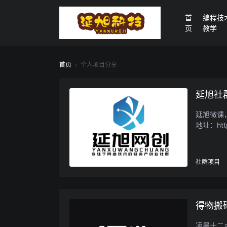
首
编程技
页
教学
首页
›
个人项目分享
延旭社
延旭微课
地址：https
社群项目
得物搬
凌晨十二