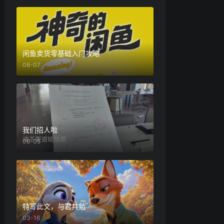
闲鱼卖货零基础入门攻略
08-07
我们招人啦
06-05
特写此文，与君共勉
03-16