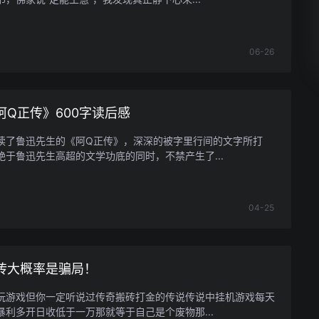
06-26
阿Q正传》600字读后感
读了鲁迅先生的《阿Q正传》，深深的被字里行间的文字所打
艳于鲁迅先生高超的文学功底的同时，不禁产生了...
04-25
砖大概率是骗局！
玩游戏但你一定听说过传奇搬砖打金的传说传说中挂机游戏每天
暴利多开日收低于一万那就等于自己是个废物那...