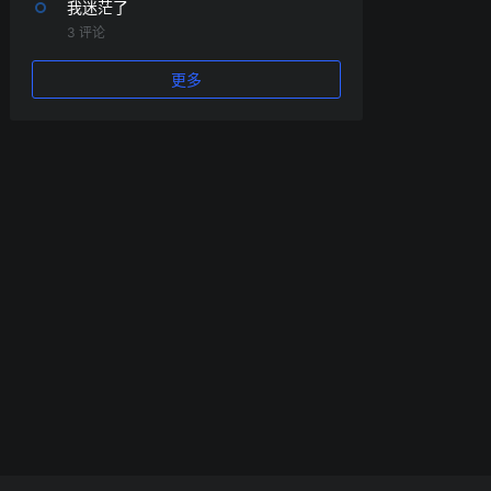
我迷茫了
3 评论
更多