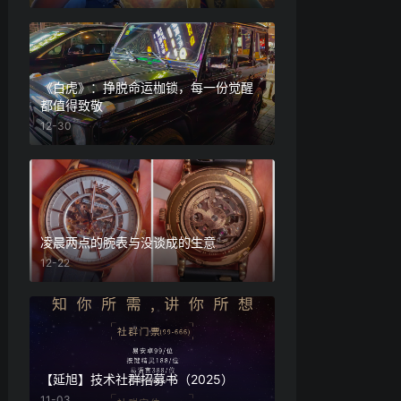
《白虎》：挣脱命运枷锁，每一份觉醒
都值得致敬
12-30
凌晨两点的腕表与没谈成的生意
12-22
【延旭】技术社群招募书（2025）
11-03