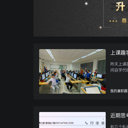
上课趣
昨天上课
间自学代
我的兼职趣
近期思
和几个私