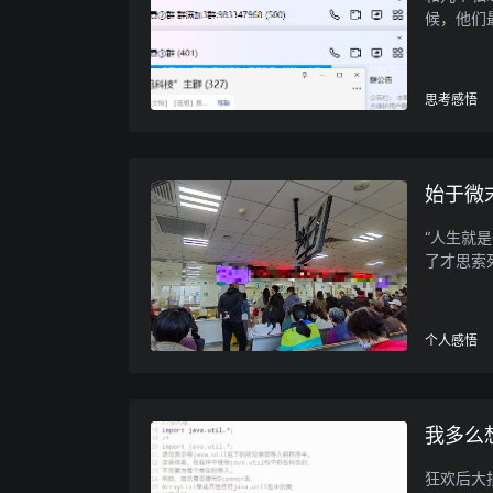
候，他们
思考感悟
始于微
“人生就
了才思索
个人感悟
我多么
狂欢后大