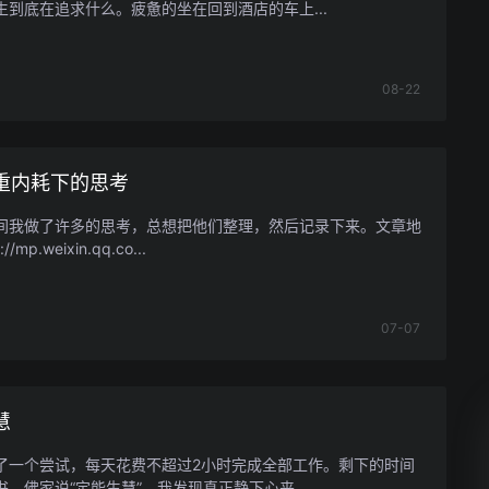
生到底在追求什么。疲惫的坐在回到酒店的车上...
08-22
重内耗下的思考
间我做了许多的思考，总想把他们整理，然后记录下来。文章地
//mp.weixin.qq.co...
07-07
慧
了一个尝试，每天花费不超过2小时完成全部工作。剩下的时间
，佛家说“定能生慧”，我发现真正静下心来...