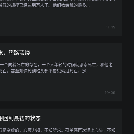
最低的规模已经达到万人了。他们教给我的很多...
11-19
末，筚路蓝缕
是一个向着死亡的存在，一个人年轻的时候就思索死亡，和他老
死亡，甚至知道死到临头都不曾思索过死亡，是...
10-09
想回到最初的状态
抵是空虚的，心疲力竭，不知所求。孤单感再次涌上心头，不知