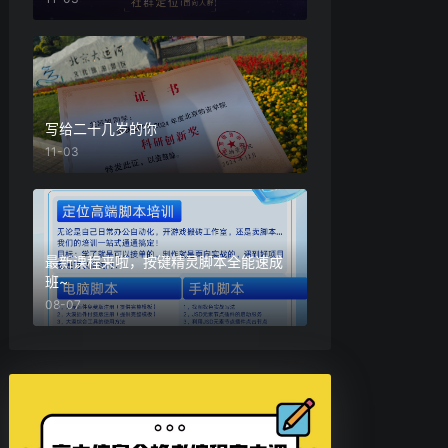
写给二十几岁的你
11-03
最新课程来啦，按键精灵脚本全能速成
班~
08-07