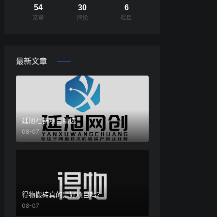
54
30
6
文章
评论
栏目
最新文章
延旭社群项目精选
08-07
得物搬砖真的是好项目吗？
08-07