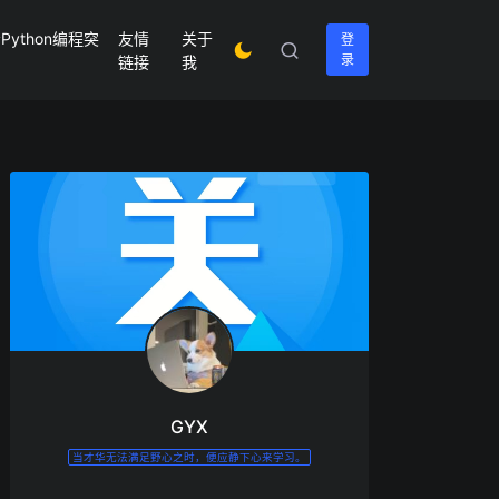
ython编程突
友情
关于
登
录
链接
我
GYX
当才华无法满足野心之时，便应静下心来学习。