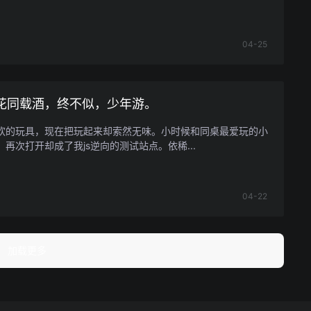
04-25
花同载酒，终不似，少年游。
欢的玩具，现在把玩起来却索然无味。小时候和同桌最爱玩的小
再次打开却成了我js逆向的测试站点。依稀...
04-22
加载更多