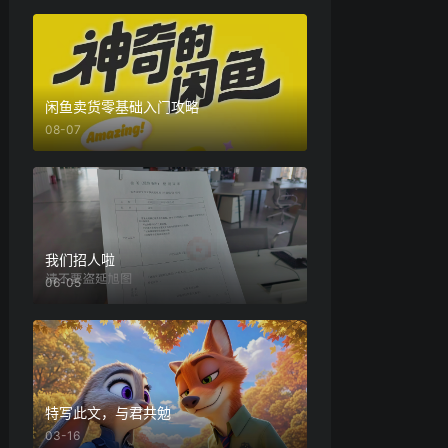
闲鱼卖货零基础入门攻略
08-07
我们招人啦
06-05
特写此文，与君共勉
03-16