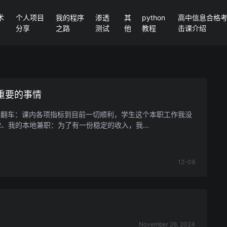
术
个人项目
我的程序
渗透
其
python
高中信息合格考P
分享
之路
测试
他
教程
击课介绍
重要的事情
没翻车：课内各项指标到目前一切顺利，学生这个本职工作我没
2、我的本地兼职：为了有一份稳定的收入，我...
12-09
November 26, 2024