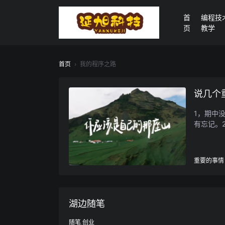
首
编程技
页
教学
首页
›
我的程序之路
说几个
1，期中
有忘记。
重要的事情
湖边随笔
随笔
,
创业